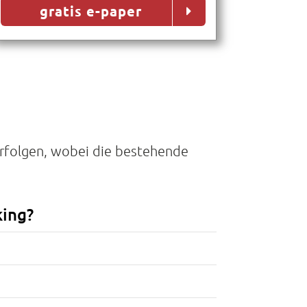
gratis e-paper
erfolgen, wobei die bestehende
king?