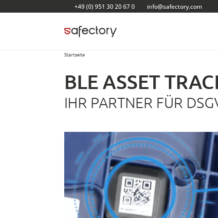
Zum
+49 (0) 951 30 20 67 0
info@safectory.com
Inhalt
springen
Startseite
BLE ASSET TRAC
IHR PARTNER FÜR DSG