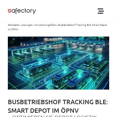
Zum
Inhalt
Toggl
springen
Naviga
Startseite
»
Lösungen
»
Anwendungsfälle
»
Busbetriebshof Tracking BLE: Smart Depot
Lösungen
im ÖPNV
Partner
Produkte
RTLS-Blog
Kontakt
BUSBETRIEBSHOF TRACKING BLE:
SMART DEPOT IM ÖPNV