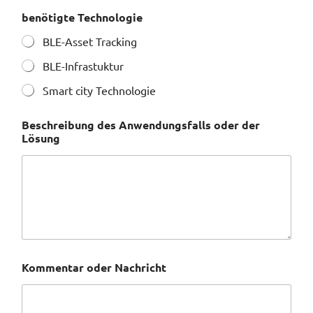
E
benötigte Technologie
-
M
BLE-Asset Tracking
a
i
BLE-Infrastuktur
l
-
Smart city Technologie
A
d
Beschreibung des Anwendungsfalls oder der
r
Lösung
e
s
s
e
d
e
s
C
a
p
Kommentar oder Nachricht
t
c
h
a