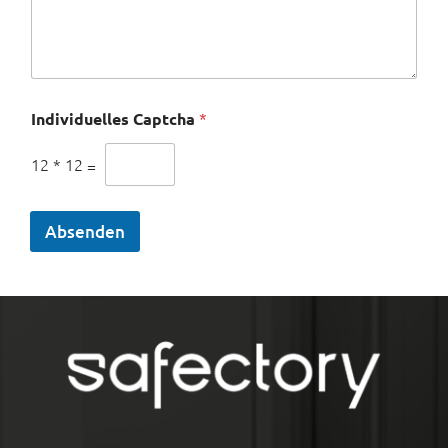
Individuelles Captcha
*
12
*
12
=
Absenden