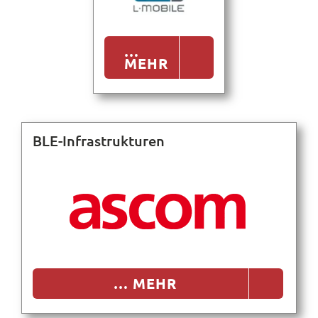
Suche
nach:
…
MEHR
BLE-Infrastrukturen
… MEHR