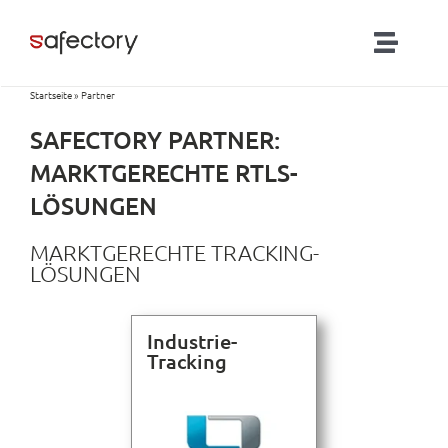
Zum
Inhalt
Toggl
springen
Navig
Startseite
»
Partner
Lösungen
SAFECTORY PARTNER:
Partner
MARKTGERECHTE RTLS-
LÖSUNGEN
Produkte
MARKTGERECHTE TRACKING-
LÖSUNGEN
RTLS-Blog
Industrie-
Tracking
Kontakt