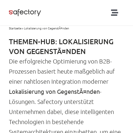
Zum
Inhalt
Toggl
springen
Naviga
Startseite
»
Lokalisierung von GegenstÃ¤nden
Lösungen
THEMEN-HUB: LOKALISIERUNG
Partner
VON GEGENSTÃ¤NDEN
Die erfolgreiche Optimierung von B2B-
Produkte
Prozessen basiert heute maßgeblich auf
einer nahtlosen Integration moderner
RTLS-Blog
Lokalisierung von GegenstÃ¤nden
-
Lösungen. Safectory unterstützt
Kontakt
Unternehmen dabei, diese intelligenten
Technologien in bestehende
Systemarchitekturen einzubetten, um eine