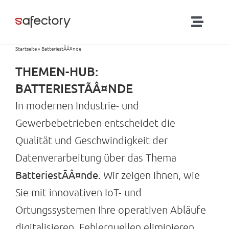
Zum
Inhalt
Toggl
springen
Naviga
Startseite
»
BatteriestÃÂ¤nde
Lösungen
THEMEN-HUB:
Partner
BATTERIESTÃÂ¤NDE
In modernen Industrie- und
Produkte
Gewerbebetrieben entscheidet die
Qualität und Geschwindigkeit der
RTLS-Blog
Datenverarbeitung über das Thema
BatteriestÃÂ¤nde
. Wir zeigen Ihnen, wie
Kontakt
Sie mit innovativen IoT- und
Ortungssystemen Ihre operativen Abläufe
digitalisieren, Fehlerquellen eliminieren