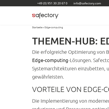
Zum
+49 (0) 951 30 20 67 0
info@safectory.com
Inhalt
springen
Startseite
»
Edge-computing
THEMEN-HUB: E
Die erfolgreiche Optimierung von 
Edge-computing
-Lösungen. Safecto
Systemarchitekturen einzubetten, u
gewährleisten.
VORTEILE VON EDGE-C
Die Implementierung von moderne