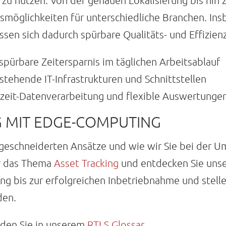
zu nutzen. Von der genauen Lokalisierung bis hin z
smöglichkeiten für unterschiedliche Branchen. In
sen sich dadurch spürbare Qualitäts- und Effizien
pürbare Zeitersparnis im täglichen Arbeitsablauf
stehende IT-Infrastrukturen und Schnittstellen
zeit-Datenverarbeitung und flexible Auswertunge
 MIT EDGE-COMPUTING
geschneiderten Ansätze und wie wir Sie bei der U
ür das Thema
Asset Tracking
und entdecken Sie unse
ng bis zur erfolgreichen Inbetriebnahme und stellen
den.
inden Sie in unserem
RTLS Glossar
.