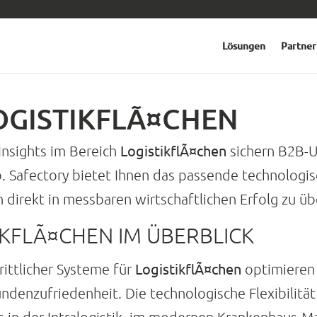
Lösungen
Partner
OGISTIKFLÃ¤CHEN
LogistikflÃ¤chen
Insights im Bereich
sichern B2B-
 Safectory bietet Ihnen das passende technolog
direkt in messbaren wirtschaftlichen Erfolg zu üb
IKFLÃ¤CHEN IM ÜBERBLICK
LogistikflÃ¤chen
rittlicher Systeme für
optimieren S
undenzufriedenheit. Die technologische Flexibilitä