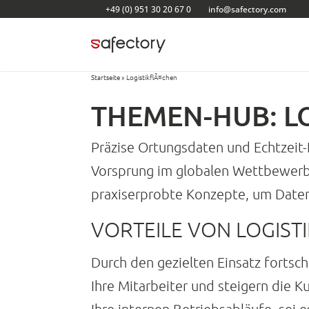
Zum
+49 (0) 951 30 20 67 0
info@safectory.com
Inhalt
springen
Startseite
»
LogistikflÃ¤chen
THEMEN-HUB: L
Präzise Ortungsdaten und Echtzeit-
Vorsprung im globalen Wettbewerb.
praxiserprobte Konzepte, um Daten 
VORTEILE VON LOGIST
Durch den gezielten Einsatz fortsch
Ihre Mitarbeiter und steigern die K