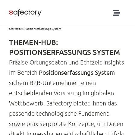
Zum
Inhalt
Toggl
springen
Naviga
Startseite
»
Positionserfassungs System
Lösungen
THEMEN-HUB:
Partner
POSITIONSERFASSUNGS SYSTEM
Präzise Ortungsdaten und Echtzeit-Insights
Produkte
Positionserfassungs System
im Bereich
sichern B2B-Unternehmen einen
RTLS-Blog
entscheidenden Vorsprung im globalen
Wettbewerb. Safectory bietet Ihnen das
Kontakt
passende technologische Fundament
sowie praxiserprobte Konzepte, um Daten
direkt in messbaren wirtschaftlichen Erfolg