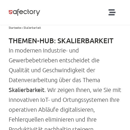
Zum
Inhalt
Toggl
springen
Naviga
Startseite
»
Skalierbarkeit
Lösungen
THEMEN-HUB: SKALIERBARKEIT
Partner
In modernen Industrie- und
Gewerbebetrieben entscheidet die
Produkte
Qualität und Geschwindigkeit der
Datenverarbeitung über das Thema
RTLS-Blog
Skalierbarkeit
. Wir zeigen Ihnen, wie Sie mit
innovativen IoT- und Ortungssystemen Ihre
Kontakt
operativen Abläufe digitalisieren,
Fehlerquellen eliminieren und Ihre
Produktivität nachhaltig steigern.