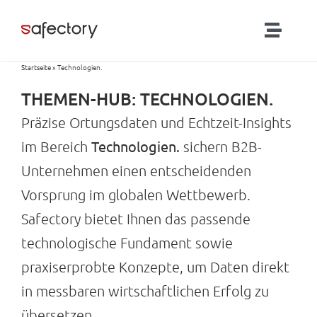
Zum
Inhalt
Toggl
springen
Naviga
Startseite
»
Technologien.
Lösungen
THEMEN-HUB: TECHNOLOGIEN.
Partner
Präzise Ortungsdaten und Echtzeit-Insights
Technologien.
im Bereich
sichern B2B-
Produkte
Unternehmen einen entscheidenden
Vorsprung im globalen Wettbewerb.
RTLS-Blog
Safectory bietet Ihnen das passende
technologische Fundament sowie
Kontakt
praxiserprobte Konzepte, um Daten direkt
in messbaren wirtschaftlichen Erfolg zu
übersetzen.